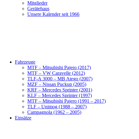
Mitglieder
Gerätehaus
Unsere Kalender seit 1966
Fahrzeuge
MTF – Mitsubishi Pajero (2017)
MTF – VW Caravelle (2012)
TLF-A 3000 – MB Atego (2007)
MZF – Nissan Puckup (2005)
KRF – Mercedes Sprinter (2001)
KLF – Mercedes Sprinter (1997)
MTF – Mitsubishi Pajero (1991 – 2017)
TLF – Unimog (1988 – 2007)
Campagnola (1962 – 2005)
Einsätze