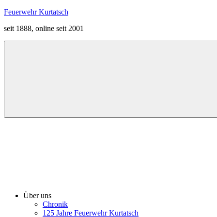
Zum
Feuerwehr Kurtatsch
Inhalt
seit 1888, online seit 2001
springen
Menü
Über uns
Chronik
125 Jahre Feuerwehr Kurtatsch