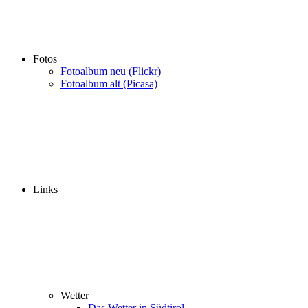
Fotos
Fotoalbum neu (Flickr)
Fotoalbum alt (Picasa)
Links
Wetter
Das Wetter in Südtirol