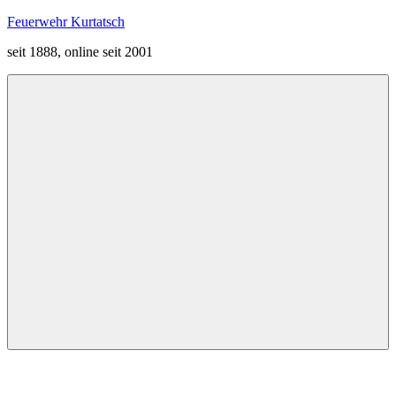
Zum
Feuerwehr Kurtatsch
Inhalt
seit 1888, online seit 2001
springen
Menü