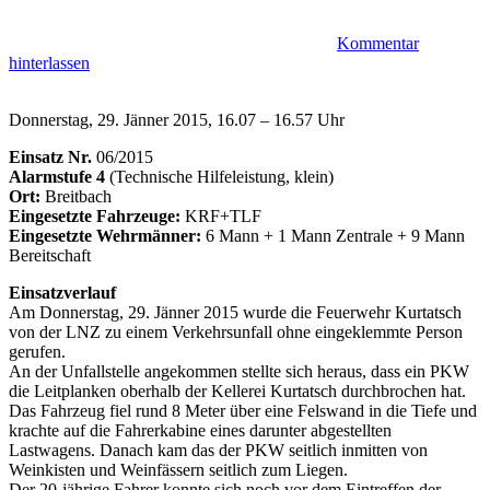
Kommentar
hinterlassen
Donnerstag, 29. Jänner 2015, 16.07 – 16.57 Uhr
Einsatz Nr.
06/2015
Alarmstufe 4
(Technische Hilfeleistung, klein)
Ort:
Breitbach
Eingesetzte Fahrzeuge:
KRF+TLF
Eingesetzte Wehrmänner:
6 Mann + 1 Mann Zentrale + 9 Mann
Bereitschaft
Einsatzverlauf
Am Donnerstag, 29. Jänner 2015 wurde die Feuerwehr Kurtatsch
von der LNZ zu einem Verkehrsunfall ohne eingeklemmte Person
gerufen.
An der Unfallstelle angekommen stellte sich heraus, dass ein PKW
die Leitplanken oberhalb der Kellerei Kurtatsch durchbrochen hat.
Das Fahrzeug fiel rund 8 Meter über eine Felswand in die Tiefe und
krachte auf die Fahrerkabine eines darunter abgestellten
Lastwagens. Danach kam das der PKW seitlich inmitten von
Weinkisten und Weinfässern seitlich zum Liegen.
Der 20-jährige Fahrer konnte sich noch vor dem Eintreffen der