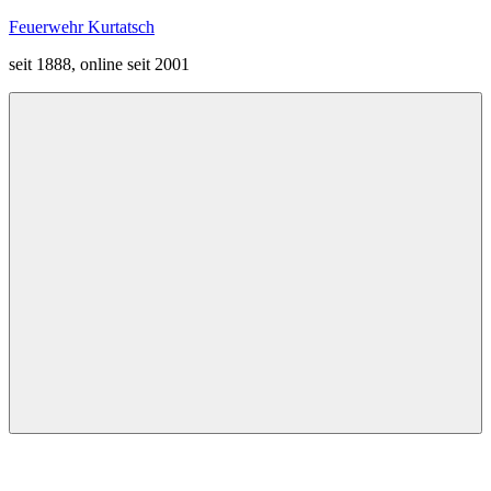
Zum
Feuerwehr Kurtatsch
Inhalt
seit 1888, online seit 2001
springen
Menü