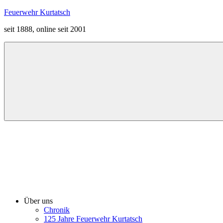
Zum
Feuerwehr Kurtatsch
Inhalt
seit 1888, online seit 2001
springen
Menü
Über uns
Chronik
125 Jahre Feuerwehr Kurtatsch