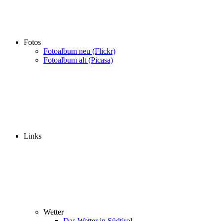
Fotos
Fotoalbum neu (Flickr)
Fotoalbum alt (Picasa)
Links
Wetter
Das Wetter in Südtirol