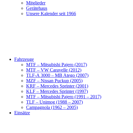
Mitglieder
Gerätehaus
Unsere Kalender seit 1966
Fahrzeuge
MTF – Mitsubishi Pajero (2017)
MTF – VW Caravelle (2012)
TLF-A 3000 – MB Atego (2007)
MZF – Nissan Puckup (2005)
KRF – Mercedes Sprinter (2001)
KLF – Mercedes Sprinter (1997)
MTF – Mitsubishi Pajero (1991 – 2017)
TLF – Unimog (1988 – 2007)
Campagnola (1962 – 2005)
Einsätze