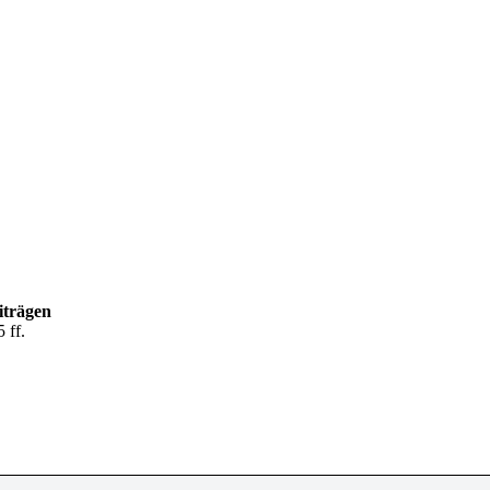
iträgen
 ff.