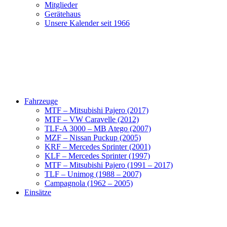
Mitglieder
Gerätehaus
Unsere Kalender seit 1966
Fahrzeuge
MTF – Mitsubishi Pajero (2017)
MTF – VW Caravelle (2012)
TLF-A 3000 – MB Atego (2007)
MZF – Nissan Puckup (2005)
KRF – Mercedes Sprinter (2001)
KLF – Mercedes Sprinter (1997)
MTF – Mitsubishi Pajero (1991 – 2017)
TLF – Unimog (1988 – 2007)
Campagnola (1962 – 2005)
Einsätze