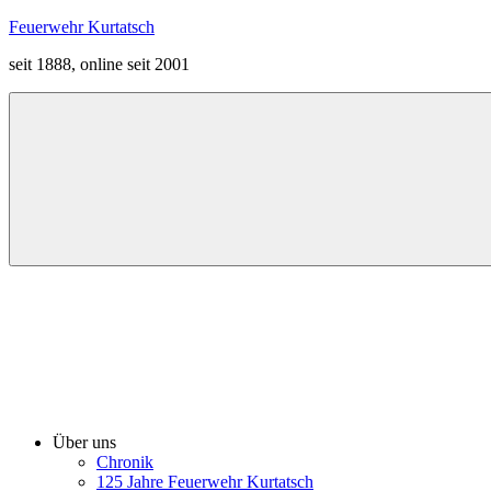
Zum
Feuerwehr Kurtatsch
Inhalt
seit 1888, online seit 2001
springen
Menü
Über uns
Chronik
125 Jahre Feuerwehr Kurtatsch