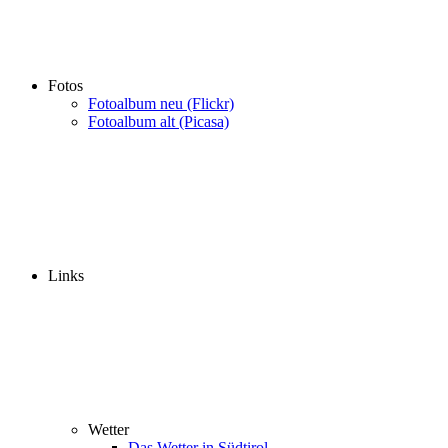
Fotos
Fotoalbum neu (Flickr)
Fotoalbum alt (Picasa)
Links
Wetter
Das Wetter in Südtirol