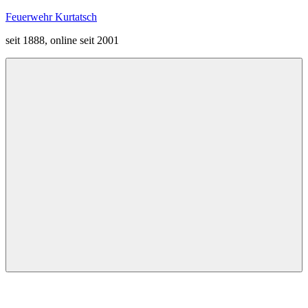
Zum
Feuerwehr Kurtatsch
Inhalt
seit 1888, online seit 2001
springen
Menü