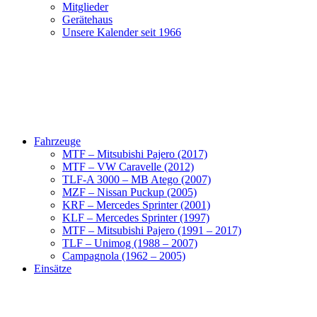
Mitglieder
Gerätehaus
Unsere Kalender seit 1966
Fahrzeuge
MTF – Mitsubishi Pajero (2017)
MTF – VW Caravelle (2012)
TLF-A 3000 – MB Atego (2007)
MZF – Nissan Puckup (2005)
KRF – Mercedes Sprinter (2001)
KLF – Mercedes Sprinter (1997)
MTF – Mitsubishi Pajero (1991 – 2017)
TLF – Unimog (1988 – 2007)
Campagnola (1962 – 2005)
Einsätze