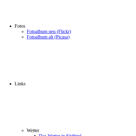
Fotos
Fotoalbum neu (Flickr)
Fotoalbum alt (Picasa)
Links
Wetter
Das Wetter in Südtirol