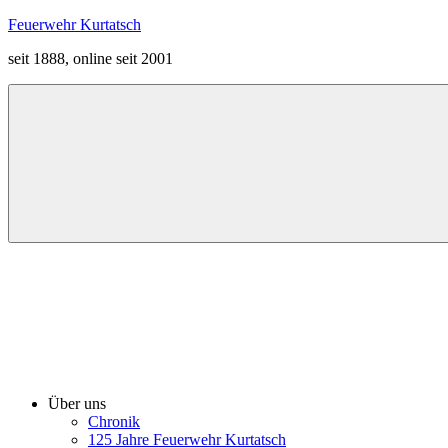
Zum
Feuerwehr Kurtatsch
Inhalt
seit 1888, online seit 2001
springen
Menü
Über uns
Chronik
125 Jahre Feuerwehr Kurtatsch