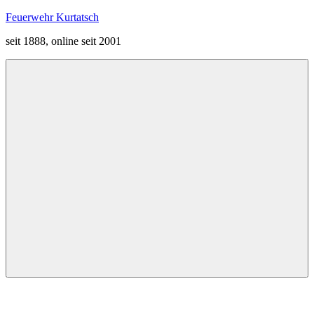
Zum
Feuerwehr Kurtatsch
Inhalt
seit 1888, online seit 2001
springen
Menü