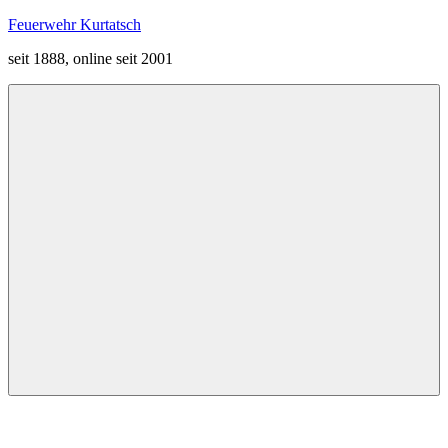
Zum
Feuerwehr Kurtatsch
Inhalt
seit 1888, online seit 2001
springen
Menü