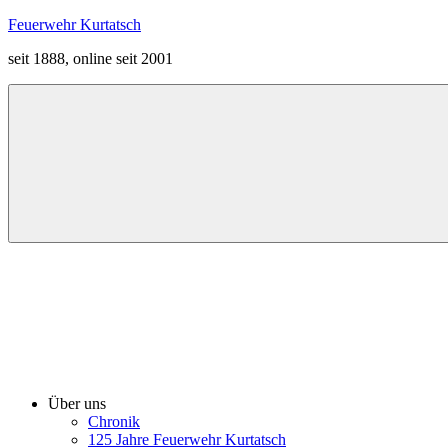
Zum
Feuerwehr Kurtatsch
Inhalt
seit 1888, online seit 2001
springen
Menü
Über uns
Chronik
125 Jahre Feuerwehr Kurtatsch