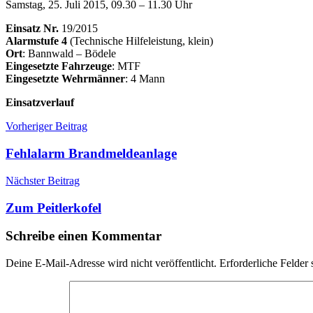
Samstag, 25. Juli 2015, 09.30 – 11.30 Uhr
Einsatz Nr.
19/2015
Alarmstufe 4
(Technische Hilfeleistung, klein)
Ort
: Bannwald – Bödele
Eingesetzte Fahrzeuge
: MTF
Eingesetzte Wehrmänner
: 4 Mann
Einsatzverlauf
Beitragsnavigation
Einsätze
Einsatz
Vorheriger Beitrag
Felssturz
Fehlalarm Brandmeldeanlage
Nächster Beitrag
Zum Peitlerkofel
Schreibe einen Kommentar
Deine E-Mail-Adresse wird nicht veröffentlicht.
Erforderliche Felder 