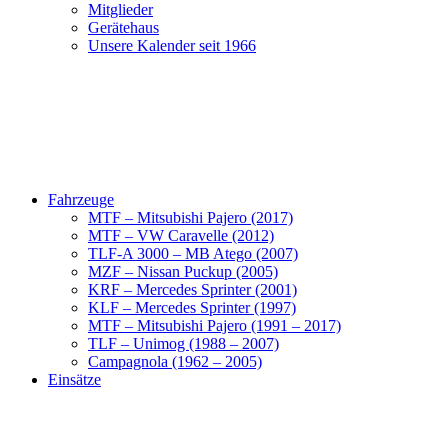
Mitglieder
Gerätehaus
Unsere Kalender seit 1966
Fahrzeuge
MTF – Mitsubishi Pajero (2017)
MTF – VW Caravelle (2012)
TLF-A 3000 – MB Atego (2007)
MZF – Nissan Puckup (2005)
KRF – Mercedes Sprinter (2001)
KLF – Mercedes Sprinter (1997)
MTF – Mitsubishi Pajero (1991 – 2017)
TLF – Unimog (1988 – 2007)
Campagnola (1962 – 2005)
Einsätze