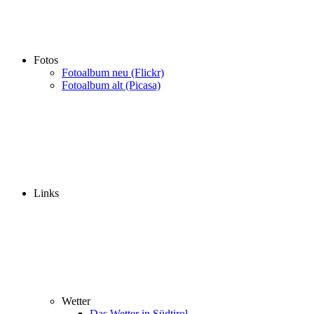
Fotos
Fotoalbum neu (Flickr)
Fotoalbum alt (Picasa)
Links
Wetter
Das Wetter in Südtirol