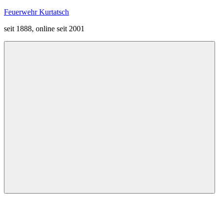
Zum
Feuerwehr Kurtatsch
Inhalt
seit 1888, online seit 2001
springen
Menü