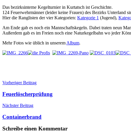
Das bezirksinterne Kegelturnier in Kurtatsch ist Geschichte.
124 Feuerwehrmänner (leider keine Frauen) des Bezirks Unterland sin
Hier die Ranglisten der vier Kategorien:
Kategorie 1
(Jugend),
Katego
Am Ende gab es noch ein Mannschaftskegeln. Dabei traten neun Mann
Außerdem gab es im Freien noch eine Naturkegelbahn wo jeder Könne
Mehr Fotos wie üblich in unserem
Album
.
Beitragsnavigation
Veranstaltungen
Bezirkskegeln
Vorheriger Beitrag
Kegeln
Veranstaltung
Feuerlöscherprüfung
Nächster Beitrag
Containerbrand
Schreibe einen Kommentar