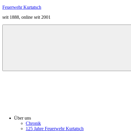
Zum
Feuerwehr Kurtatsch
Inhalt
seit 1888, online seit 2001
springen
Menü
Über uns
Chronik
125 Jahre Feuerwehr Kurtatsch