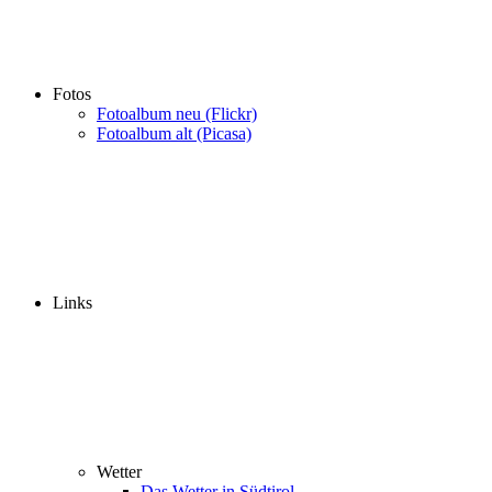
Fotos
Fotoalbum neu (Flickr)
Fotoalbum alt (Picasa)
Links
Wetter
Das Wetter in Südtirol