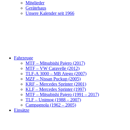
Mitglieder
Gerätehaus
Unsere Kalender seit 1966
Fahrzeuge
MTF – Mitsubishi Pajero (2017)
MTF – VW Caravelle (2012)
TLF-A 3000 – MB Atego (2007)
MZF – Nissan Puckup (2005)
KRF – Mercedes Sprinter (2001)
KLF – Mercedes Sprinter (1997)
MTF – Mitsubishi Pajero (1991 – 2017)
TLF – Unimog (1988 – 2007)
Campagnola (1962 – 2005)
Einsätze