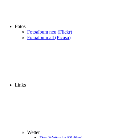
Fotos
Fotoalbum neu (Flickr)
Fotoalbum alt (Picasa)
Links
Wetter
Das Wetter in Südtirol