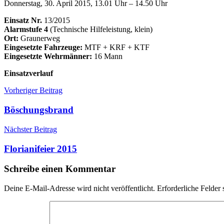
Donnerstag, 30. April 2015, 13.01 Uhr – 14.50 Uhr
Einsatz Nr.
13/2015
Alarmstufe 4
(Technische Hilfeleistung, klein)
Ort:
Graunerweg
Eingesetzte Fahrzeuge:
MTF + KRF + KTF
Eingesetzte Wehrmänner:
16 Mann
Einsatzverlauf
Beitragsnavigation
Einsätze
Einsatz
Vorheriger Beitrag
Graunerweg
Straßenreinigung
Böschungsbrand
Nächster Beitrag
Florianifeier 2015
Schreibe einen Kommentar
Deine E-Mail-Adresse wird nicht veröffentlicht.
Erforderliche Felder 