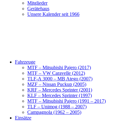
Mitglieder
Gerätehaus
Unsere Kalender seit 1966
Fahrzeuge
MTF – Mitsubishi Pajero (2017)
MTF – VW Caravelle (2012)
TLF-A 3000 – MB Atego (2007)
MZF – Nissan Puckup (2005)
KRF – Mercedes Sprinter (2001)
KLF – Mercedes Sprinter (1997)
MTF – Mitsubishi Pajero (1991 – 2017)
TLF – Unimog (1988 – 2007)
Campagnola (1962 – 2005)
Einsätze