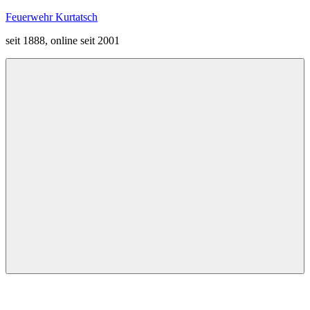
Zum
Feuerwehr Kurtatsch
Inhalt
seit 1888, online seit 2001
springen
Menü