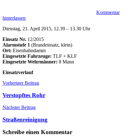
Kommentar
hinterlassen
Dienstag, 21. April 2015, 12.39 – 13.30 Uhr
Einsatz Nr.
12/2015
Alarmstufe 1
(Brandeinsatz, klein)
Ort:
Eisenbahndamm
Eingesetzte Fahrzeuge:
TLF + KLF
Eingesetzte Wehrmänner:
8 Mann
Einsatzverlauf
Beitragsnavigation
Einsätze
Bahndamm
Vorheriger Beitrag
Böschung
Brand
Einsatz
Verstopftes Rohr
Nächster Beitrag
Straßenreinigung
Schreibe einen Kommentar