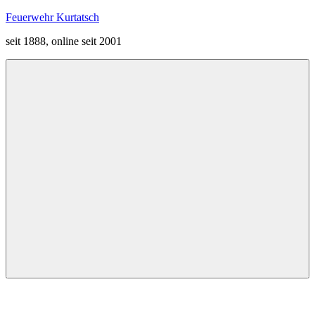
Zum
Feuerwehr Kurtatsch
Inhalt
seit 1888, online seit 2001
springen
Menü