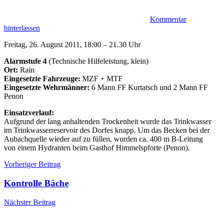
Kommentar
hinterlassen
Freitag, 26. August 2011, 18:00 – 21.30 Uhr
Alarmstufe 4
(Technische Hilfeleistung, klein)
Ort:
Rain
Eingesetzte Fahrzeuge:
MZF + MTF
Eingesetzte Wehrmänner:
6 Mann FF Kurtatsch und 2 Mann FF
Penon
Einsatzverlauf:
Aufgrund der lang anhaltenden Trockenheit wurde das Trinkwasser
im Trinkwasserreservoir des Dorfes knapp. Um das Becken bei der
Aubachquelle wieder auf zu füllen, wurden ca. 400 m B-Leitung
von einem Hydranten beim Gasthof Himmelspforte (Penon).
Beitragsnavigation
Einsätze
Einsatz
Vorheriger Beitrag
Penon
Rain
Trinkwasser
Kontrolle Bäche
Nächster Beitrag