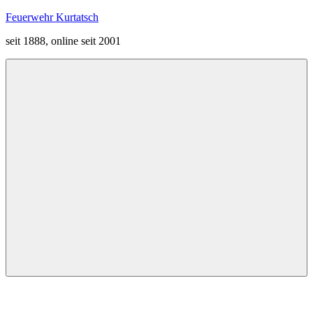
Zum
Feuerwehr Kurtatsch
Inhalt
seit 1888, online seit 2001
springen
Menü