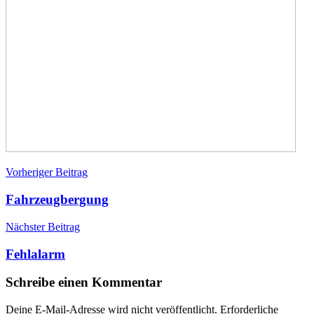
Beitragsnavigation
Einsätze
Fennberg
Vorheriger Beitrag
KLF
MTF
MZF
Schnee
Fahrzeugbergung
Nächster Beitrag
Fehlalarm
Schreibe einen Kommentar
Deine E-Mail-Adresse wird nicht veröffentlicht.
Erforderliche