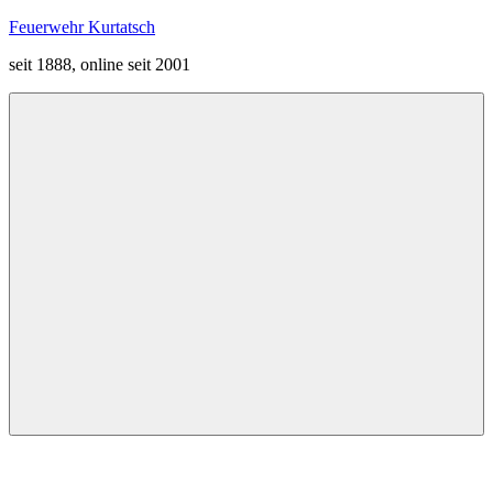
Zum
Feuerwehr Kurtatsch
Inhalt
seit 1888, online seit 2001
springen
Menü