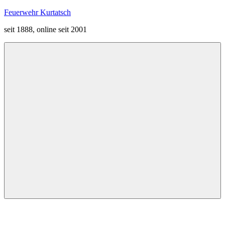
Zum
Feuerwehr Kurtatsch
Inhalt
seit 1888, online seit 2001
springen
Menü