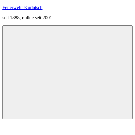
Zum
Feuerwehr Kurtatsch
Inhalt
seit 1888, online seit 2001
springen
Menü