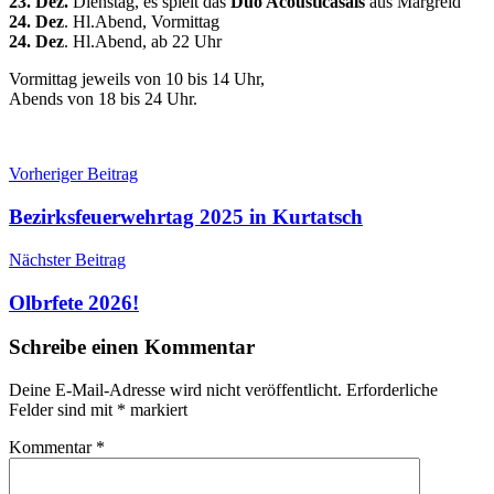
23. Dez.
Dienstag, es spielt das
Duo Acousticasals
aus Margreid
24. Dez
. Hl.Abend, Vormittag
24. Dez
. Hl.Abend, ab 22 Uhr
Vormittag jeweils von 10 bis 14 Uhr,
Abends von 18 bis 24 Uhr.
Beitragsnavigation
Veranstaltungen
Vorheriger Beitrag
Bezirksfeuerwehrtag 2025 in Kurtatsch
Nächster Beitrag
Olbrfete 2026!
Schreibe einen Kommentar
Deine E-Mail-Adresse wird nicht veröffentlicht.
Erforderliche
Felder sind mit
*
markiert
Kommentar
*