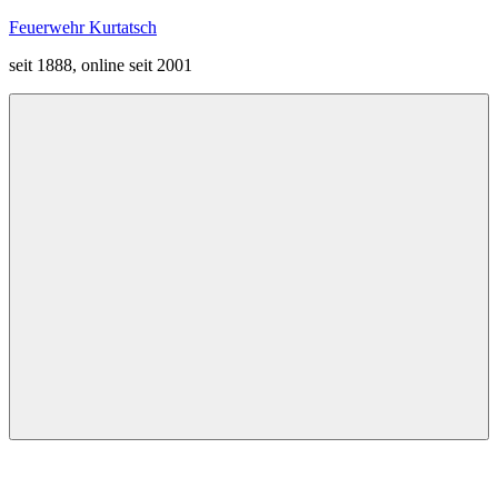
Zum
Feuerwehr Kurtatsch
Inhalt
seit 1888, online seit 2001
springen
Menü