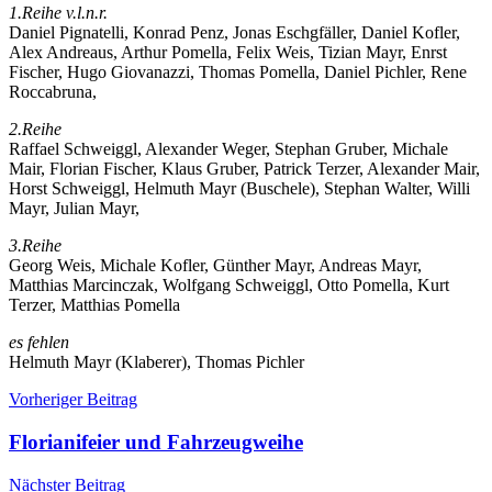
1.Reihe v.l.n.r.
Daniel Pignatelli, Konrad Penz, Jonas Eschgfäller, Daniel Kofler,
Alex Andreaus, Arthur Pomella, Felix Weis, Tizian Mayr, Enrst
Fischer, Hugo Giovanazzi, Thomas Pomella, Daniel Pichler, Rene
Roccabruna,
2.Reihe
Raffael Schweiggl, Alexander Weger, Stephan Gruber, Michale
Mair, Florian Fischer, Klaus Gruber, Patrick Terzer, Alexander Mair,
Horst Schweiggl, Helmuth Mayr (Buschele), Stephan Walter, Willi
Mayr, Julian Mayr,
3.Reihe
Georg Weis, Michale Kofler, Günther Mayr, Andreas Mayr,
Matthias Marcinczak, Wolfgang Schweiggl, Otto Pomella, Kurt
Terzer, Matthias Pomella
es fehlen
Helmuth Mayr (Klaberer), Thomas Pichler
Beitragsnavigation
Allgemein
Floriani
Vorheriger Beitrag
Gruppenfoto
Florianifeier und Fahrzeugweihe
Nächster Beitrag