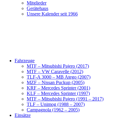
Mitglieder
Gerätehaus
Unsere Kalender seit 1966
Fahrzeuge
MTF – Mitsubishi Pajero (2017)
MTF – VW Caravelle (2012)
TLF-A 3000 – MB Atego (2007)
MZF – Nissan Puckup (2005)
KRF – Mercedes Sprinter (2001)
KLF – Mercedes Sprinter (1997)
MTF – Mitsubishi Pajero (1991 – 2017)
TLF – Unimog (1988 – 2007)
Campagnola (1962 – 2005)
Einsätze