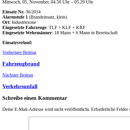
Mittwoch, 05. November, 04.50 Uhr – 05.29 Uhr
Einsatz Nr.
36/2014
Alarmstufe 1
(Brandeinsatz, klein)
Ort
: Industriezone
Eingesetzte Fahrzeuge
: TLF + KLF + KRF
Eingesetzte Wehrmänner
: 18 Mann + 6 Mann in Bereitschaft
Einsatzverlauf:
Beitragsnavigation
Einsätze
Einsatz
Vorheriger Beitrag
Fehlalarm
Industriezone
Fahrzeugbrand
Nächster Beitrag
Verkehrsunfall
Schreibe einen Kommentar
Deine E-Mail-Adresse wird nicht veröffentlicht.
Erforderliche Felder 