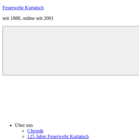
Zum
Feuerwehr Kurtatsch
Inhalt
seit 1888, online seit 2001
springen
Menü
Über uns
Chronik
125 Jahre Feuerwehr Kurtatsch