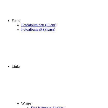
Fotos
Fotoalbum neu (Flickr)
Fotoalbum alt (Picasa)
Links
Wetter
Das Wetter in Südtirol