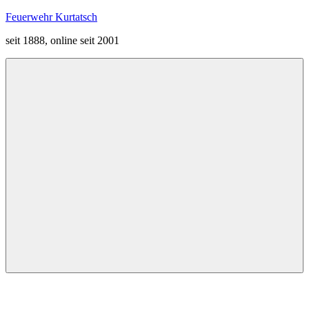
Zum
Feuerwehr Kurtatsch
Inhalt
seit 1888, online seit 2001
springen
Menü