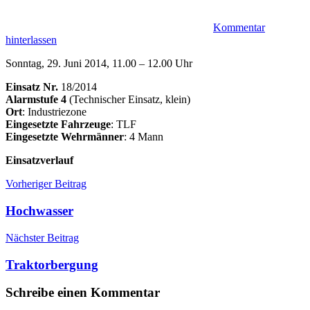
Kommentar
hinterlassen
Sonntag, 29. Juni 2014, 11.00 – 12.00 Uhr
Einsatz Nr.
18/2014
Alarmstufe 4
(Technischer Einsatz, klein)
Ort
: Industriezone
Eingesetzte Fahrzeuge
: TLF
Eingesetzte Wehrmänner
: 4 Mann
Einsatzverlauf
Beitragsnavigation
Einsätze
Abwasser
Vorheriger Beitrag
Einsatz
Industriezone
Hochwasser
Nächster Beitrag
Traktorbergung
Schreibe einen Kommentar