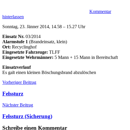
Kommentar
hinterlassen
Sonntag, 23. Jänner 2014, 14.58 – 15.27 Uhr
Einsatz Nr.
03/2014
Alarmstufe 1
(Brandeinsatz, klein)
Ort:
Recyclinghof
Eingesetzte Fahrzeuge:
TLFF
Eingesetzte Wehrmänner:
5 Mann + 15 Mann in Bereitschaft
Einsatzverlauf
Es galt einen kleinen Böschungsbrand abzulöschen
Beitragsnavigation
Einsätze
Böschung
Vorheriger Beitrag
Brand
Einsatz
Felssturz
Nächster Beitrag
Felssturz (Sicherung)
Schreibe einen Kommentar