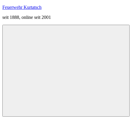
Zum
Feuerwehr Kurtatsch
Inhalt
seit 1888, online seit 2001
springen
Menü