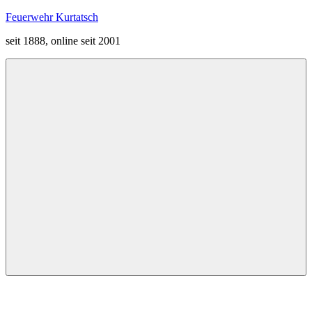
Zum
Feuerwehr Kurtatsch
Inhalt
seit 1888, online seit 2001
springen
Menü