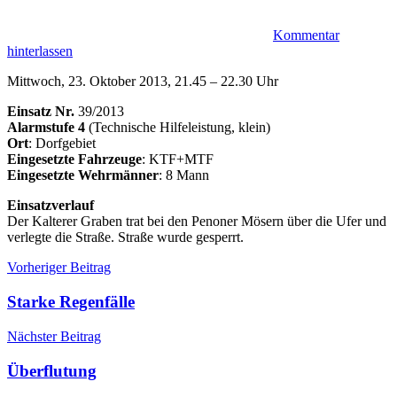
Kommentar
hinterlassen
Mittwoch, 23. Oktober 2013, 21.45 – 22.30 Uhr
Einsatz Nr.
39/2013
Alarmstufe 4
(Technische Hilfeleistung, klein)
Ort
: Dorfgebiet
Eingesetzte Fahrzeuge
: KTF+MTF
Eingesetzte Wehrmänner
: 8 Mann
Einsatzverlauf
Der Kalterer Graben trat bei den Penoner Mösern über die Ufer und
verlegte die Straße. Straße wurde gesperrt.
Beitragsnavigation
Einsätze
Überflutet
Vorheriger Beitrag
Einsatz
Starke Regenfälle
Nächster Beitrag
Überflutung