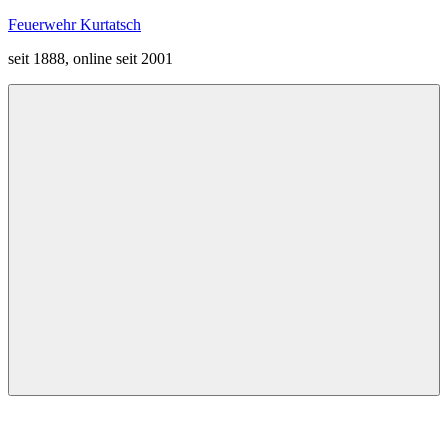
Zum
Feuerwehr Kurtatsch
Inhalt
seit 1888, online seit 2001
springen
Menü