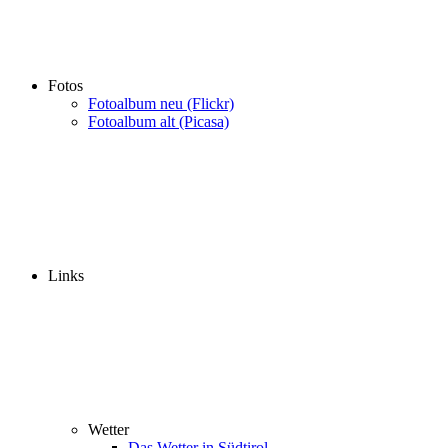
Fotos
Fotoalbum neu (Flickr)
Fotoalbum alt (Picasa)
Links
Wetter
Das Wetter in Südtirol