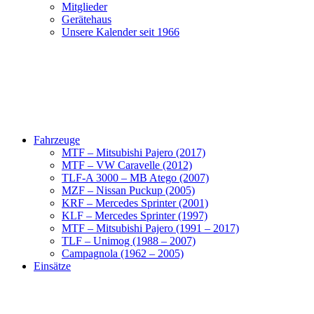
Mitglieder
Gerätehaus
Unsere Kalender seit 1966
Fahrzeuge
MTF – Mitsubishi Pajero (2017)
MTF – VW Caravelle (2012)
TLF-A 3000 – MB Atego (2007)
MZF – Nissan Puckup (2005)
KRF – Mercedes Sprinter (2001)
KLF – Mercedes Sprinter (1997)
MTF – Mitsubishi Pajero (1991 – 2017)
TLF – Unimog (1988 – 2007)
Campagnola (1962 – 2005)
Einsätze