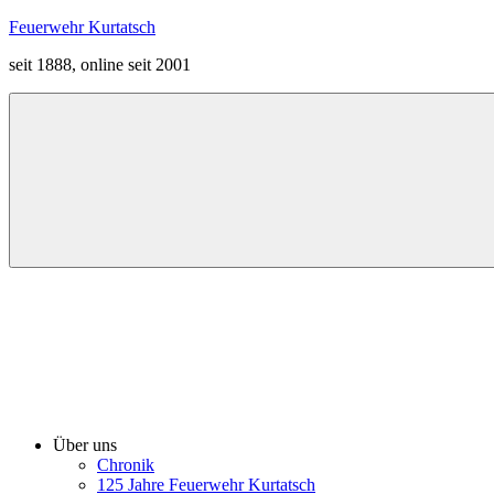
Zum
Feuerwehr Kurtatsch
Inhalt
seit 1888, online seit 2001
springen
Menü
Über uns
Chronik
125 Jahre Feuerwehr Kurtatsch