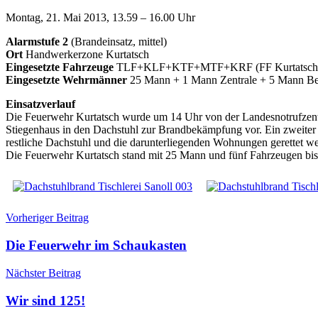
Montag, 21. Mai 2013, 13.59 – 16.00 Uhr
Alarmstufe 2
(Brandeinsatz, mittel)
Ort
Handwerkerzone Kurtatsch
Eingesetzte Fahrzeuge
TLF+KLF+KTF+MTF+KRF (FF Kurtatsch
Eingesetzte Wehrmänner
25 Mann + 1 Mann Zentrale + 5 Mann Ber
Einsatzverlauf
Die Feuerwehr Kurtatsch wurde um 14 Uhr von der Landesnotrufzentr
Stiegenhaus in den Dachstuhl zur Brandbekämpfung vor. Ein zweiter 
restliche Dachstuhl und die darunterliegenden Wohnungen gerettet w
Die Feuerwehr Kurtatsch stand mit 25 Mann und fünf Fahrzeugen bis 
Beitragsnavigation
Einsätze
Brand
Vorheriger Beitrag
Dachstuhl
Einsatz
Handwerkerzone
Tischlerei
Die Feuerwehr im Schaukasten
Nächster Beitrag
Wir sind 125!