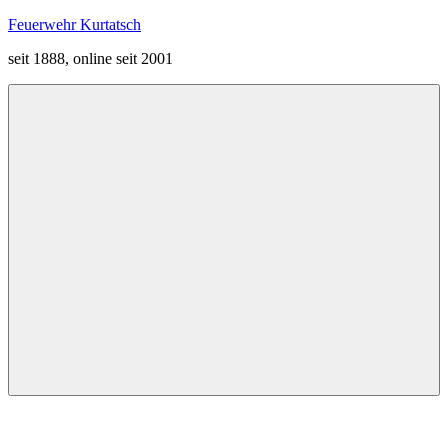
Zum
Feuerwehr Kurtatsch
Inhalt
seit 1888, online seit 2001
springen
Menü