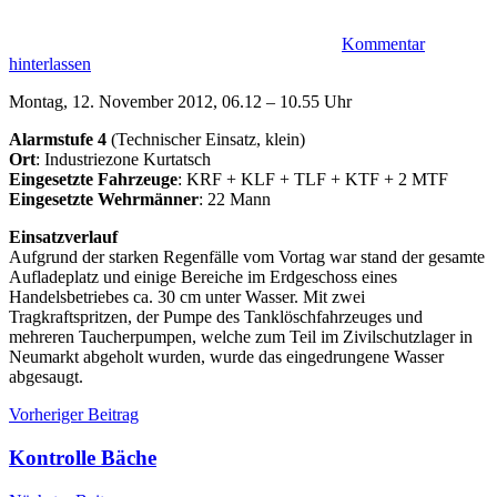
Kommentar
hinterlassen
Montag, 12. November 2012, 06.12 – 10.55 Uhr
Alarmstufe 4
(Technischer Einsatz, klein)
Ort
: Industriezone Kurtatsch
Eingesetzte Fahrzeuge
: KRF + KLF + TLF + KTF + 2 MTF
Eingesetzte Wehrmänner
: 22 Mann
Einsatzverlauf
Aufgrund der starken Regenfälle vom Vortag war stand der gesamte
Aufladeplatz und einige Bereiche im Erdgeschoss eines
Handelsbetriebes ca. 30 cm unter Wasser. Mit zwei
Tragkraftspritzen, der Pumpe des Tanklöschfahrzeuges und
mehreren Taucherpumpen, welche zum Teil im Zivilschutzlager in
Neumarkt abgeholt wurden, wurde das eingedrungene Wasser
abgesaugt.
Beitragsnavigation
Einsätze
Überschwemmung
Vorheriger Beitrag
Einsatz
Unwetter
Kontrolle Bäche