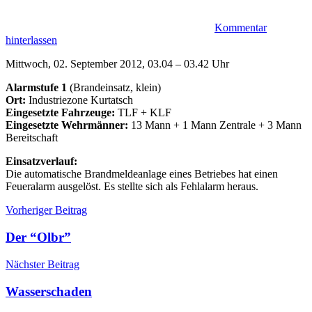
Kommentar
hinterlassen
Mittwoch, 02. September 2012, 03.04 – 03.42 Uhr
Alarmstufe 1
(Brandeinsatz, klein)
Ort:
Industriezone Kurtatsch
Eingesetzte Fahrzeuge:
TLF + KLF
Eingesetzte Wehrmänner:
13 Mann + 1 Mann Zentrale + 3 Mann
Bereitschaft
Einsatzverlauf:
Die automatische Brandmeldeanlage eines Betriebes hat einen
Feueralarm ausgelöst. Es stellte sich als Fehlalarm heraus.
Beitragsnavigation
Einsätze
Einsatz
Vorheriger Beitrag
Fehlalarm
Industriezone
Der “Olbr”
Nächster Beitrag
Wasserschaden