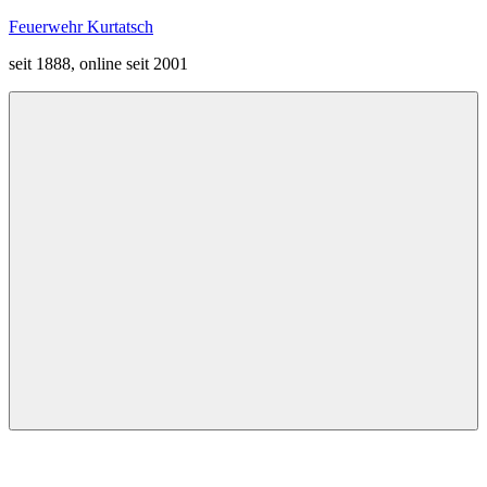
Zum
Feuerwehr Kurtatsch
Inhalt
seit 1888, online seit 2001
springen
Menü