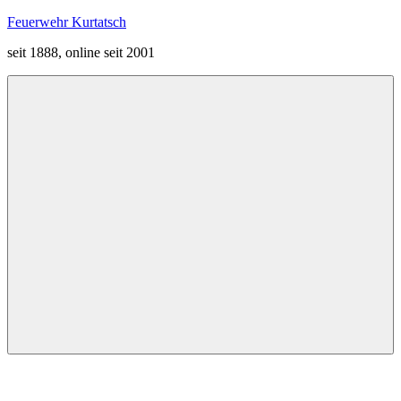
Zum
Feuerwehr Kurtatsch
Inhalt
seit 1888, online seit 2001
springen
Menü