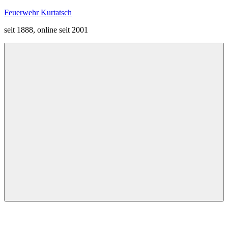
Zum
Feuerwehr Kurtatsch
Inhalt
seit 1888, online seit 2001
springen
Menü