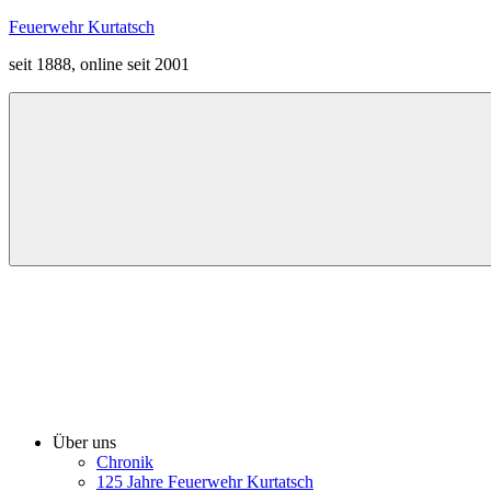
Zum
Feuerwehr Kurtatsch
Inhalt
seit 1888, online seit 2001
springen
Menü
Über uns
Chronik
125 Jahre Feuerwehr Kurtatsch