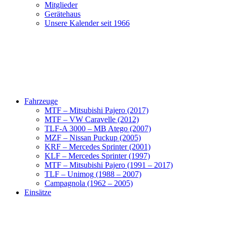
Mitglieder
Gerätehaus
Unsere Kalender seit 1966
Fahrzeuge
MTF – Mitsubishi Pajero (2017)
MTF – VW Caravelle (2012)
TLF-A 3000 – MB Atego (2007)
MZF – Nissan Puckup (2005)
KRF – Mercedes Sprinter (2001)
KLF – Mercedes Sprinter (1997)
MTF – Mitsubishi Pajero (1991 – 2017)
TLF – Unimog (1988 – 2007)
Campagnola (1962 – 2005)
Einsätze