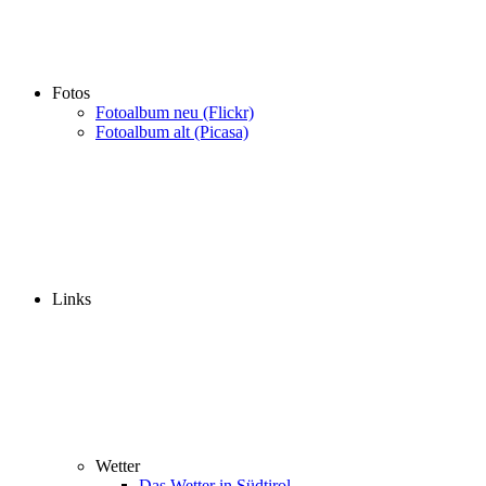
Fotos
Fotoalbum neu (Flickr)
Fotoalbum alt (Picasa)
Links
Wetter
Das Wetter in Südtirol