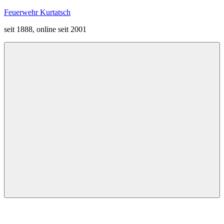
Zum
Feuerwehr Kurtatsch
Inhalt
seit 1888, online seit 2001
springen
Menü