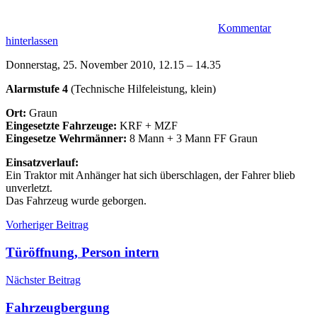
Kommentar
hinterlassen
Donnerstag, 25. November 2010, 12.15 – 14.35
Alarmstufe 4
(Technische Hilfeleistung, klein)
Ort:
Graun
Eingesetzte Fahrzeuge:
KRF + MZF
Eingesetze Wehrmänner:
8 Mann + 3 Mann FF Graun
Einsatzverlauf:
Ein Traktor mit Anhänger hat sich überschlagen, der Fahrer blieb
unverletzt.
Das Fahrzeug wurde geborgen.
Beitragsnavigation
Einsätze
Einsatz
Vorheriger Beitrag
Graun
Traktorbergung
Türöffnung, Person intern
Nächster Beitrag
Fahrzeugbergung