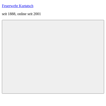
Zum
Feuerwehr Kurtatsch
Inhalt
seit 1888, online seit 2001
springen
Menü