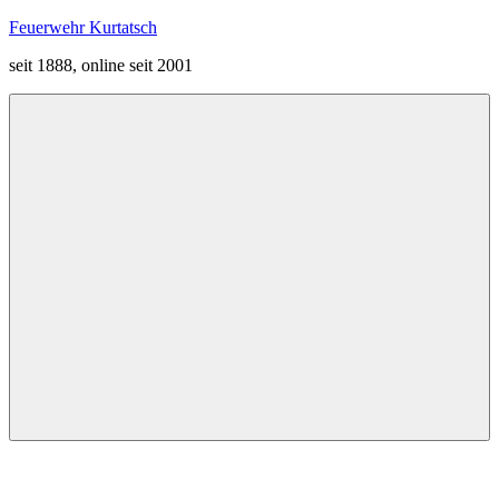
Zum
Feuerwehr Kurtatsch
Inhalt
seit 1888, online seit 2001
springen
Menü