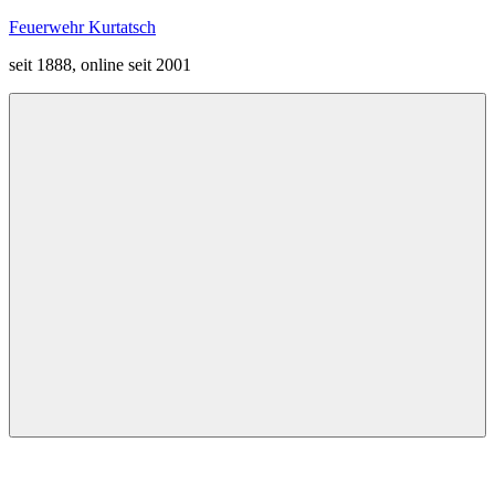
Zum
Feuerwehr Kurtatsch
Inhalt
seit 1888, online seit 2001
springen
Menü