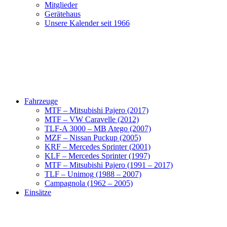
Mitglieder
Gerätehaus
Unsere Kalender seit 1966
Fahrzeuge
MTF – Mitsubishi Pajero (2017)
MTF – VW Caravelle (2012)
TLF-A 3000 – MB Atego (2007)
MZF – Nissan Puckup (2005)
KRF – Mercedes Sprinter (2001)
KLF – Mercedes Sprinter (1997)
MTF – Mitsubishi Pajero (1991 – 2017)
TLF – Unimog (1988 – 2007)
Campagnola (1962 – 2005)
Einsätze