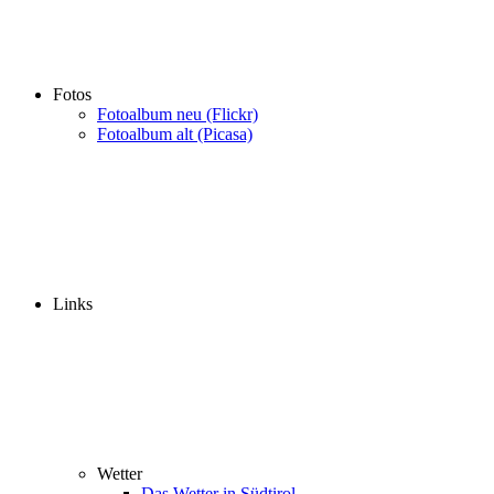
Fotos
Fotoalbum neu (Flickr)
Fotoalbum alt (Picasa)
Links
Wetter
Das Wetter in Südtirol