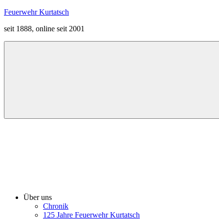
Zum
Feuerwehr Kurtatsch
Inhalt
seit 1888, online seit 2001
springen
Menü
Über uns
Chronik
125 Jahre Feuerwehr Kurtatsch