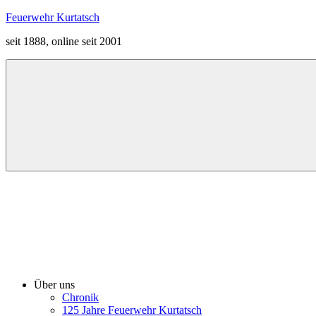
Zum
Feuerwehr Kurtatsch
Inhalt
seit 1888, online seit 2001
springen
Menü
Über uns
Chronik
125 Jahre Feuerwehr Kurtatsch