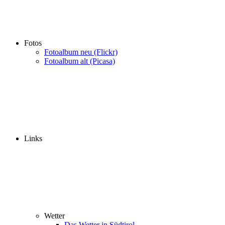
Fotos
Fotoalbum neu (Flickr)
Fotoalbum alt (Picasa)
Links
Wetter
Das Wetter in Südtirol