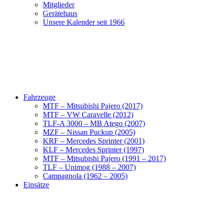
Mitglieder
Gerätehaus
Unsere Kalender seit 1966
Fahrzeuge
MTF – Mitsubishi Pajero (2017)
MTF – VW Caravelle (2012)
TLF-A 3000 – MB Atego (2007)
MZF – Nissan Puckup (2005)
KRF – Mercedes Sprinter (2001)
KLF – Mercedes Sprinter (1997)
MTF – Mitsubishi Pajero (1991 – 2017)
TLF – Unimog (1988 – 2007)
Campagnola (1962 – 2005)
Einsätze