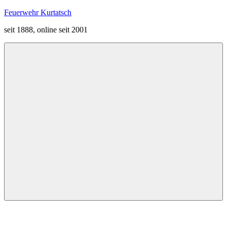
Zum
Feuerwehr Kurtatsch
Inhalt
seit 1888, online seit 2001
springen
Menü