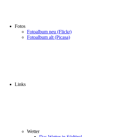
Fotos
Fotoalbum neu (Flickr)
Fotoalbum alt (Picasa)
Links
Wetter
Das Wetter in Südtirol