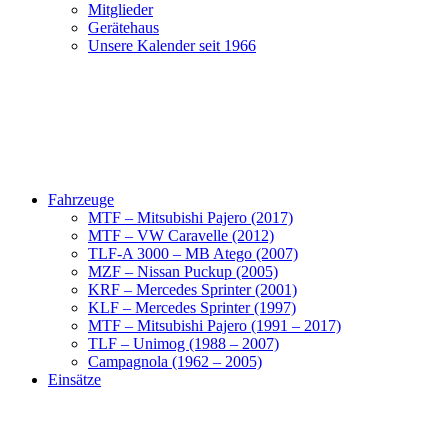
Mitglieder
Gerätehaus
Unsere Kalender seit 1966
Fahrzeuge
MTF – Mitsubishi Pajero (2017)
MTF – VW Caravelle (2012)
TLF-A 3000 – MB Atego (2007)
MZF – Nissan Puckup (2005)
KRF – Mercedes Sprinter (2001)
KLF – Mercedes Sprinter (1997)
MTF – Mitsubishi Pajero (1991 – 2017)
TLF – Unimog (1988 – 2007)
Campagnola (1962 – 2005)
Einsätze