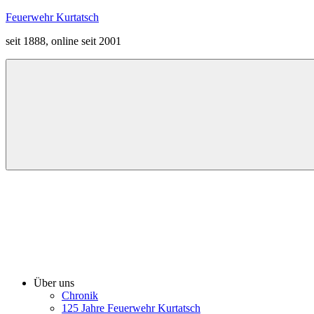
Zum
Feuerwehr Kurtatsch
Inhalt
seit 1888, online seit 2001
springen
Menü
Über uns
Chronik
125 Jahre Feuerwehr Kurtatsch