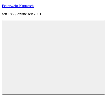
Zum
Feuerwehr Kurtatsch
Inhalt
seit 1888, online seit 2001
springen
Menü