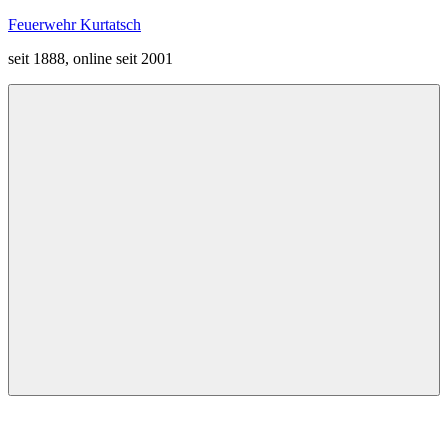
Zum
Feuerwehr Kurtatsch
Inhalt
seit 1888, online seit 2001
springen
Menü