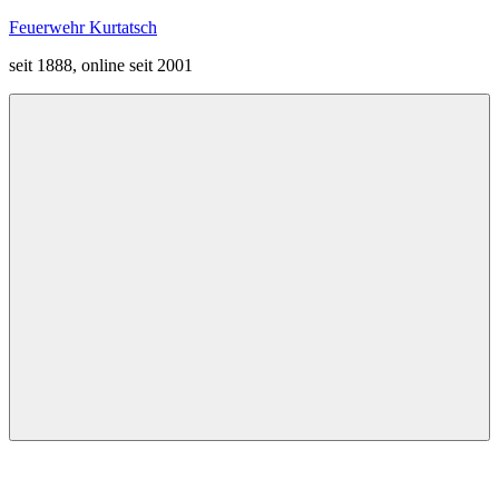
Zum
Feuerwehr Kurtatsch
Inhalt
seit 1888, online seit 2001
springen
Menü