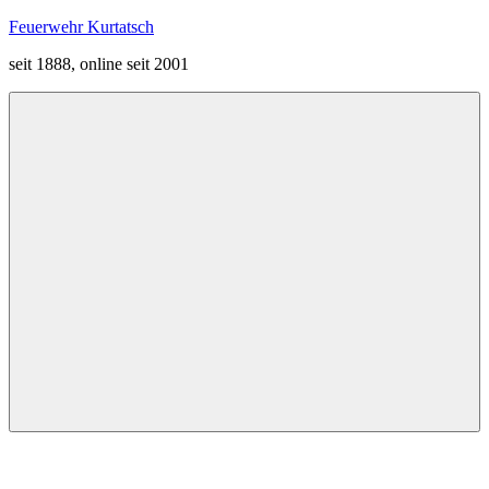
Zum
Feuerwehr Kurtatsch
Inhalt
seit 1888, online seit 2001
springen
Menü