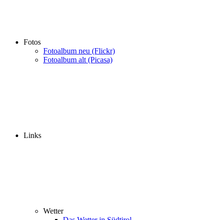
Fotos
Fotoalbum neu (Flickr)
Fotoalbum alt (Picasa)
Links
Wetter
Das Wetter in Südtirol