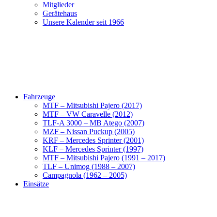
Mitglieder
Gerätehaus
Unsere Kalender seit 1966
Fahrzeuge
MTF – Mitsubishi Pajero (2017)
MTF – VW Caravelle (2012)
TLF-A 3000 – MB Atego (2007)
MZF – Nissan Puckup (2005)
KRF – Mercedes Sprinter (2001)
KLF – Mercedes Sprinter (1997)
MTF – Mitsubishi Pajero (1991 – 2017)
TLF – Unimog (1988 – 2007)
Campagnola (1962 – 2005)
Einsätze