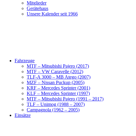
Mitglieder
Gerätehaus
Unsere Kalender seit 1966
Fahrzeuge
MTF – Mitsubishi Pajero (2017)
MTF – VW Caravelle (2012)
TLF-A 3000 – MB Atego (2007)
MZF – Nissan Puckup (2005)
KRF – Mercedes Sprinter (2001)
KLF – Mercedes Sprinter (1997)
MTF – Mitsubishi Pajero (1991 – 2017)
TLF – Unimog (1988 – 2007)
Campagnola (1962 – 2005)
Einsätze