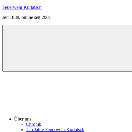
Zum
Feuerwehr Kurtatsch
Inhalt
seit 1888, online seit 2001
springen
Menü
Über uns
Chronik
125 Jahre Feuerwehr Kurtatsch