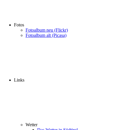
Fotos
Fotoalbum neu (Flickr)
Fotoalbum alt (Picasa)
Links
Wetter
Das Wetter in Südtirol