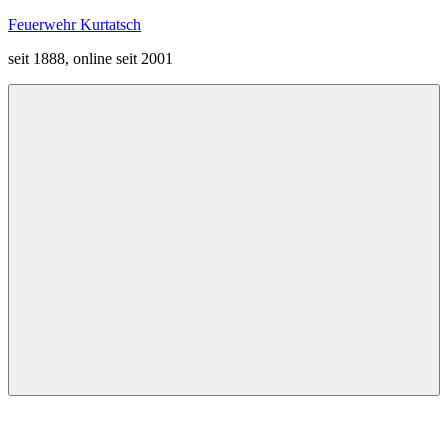
Zum
Feuerwehr Kurtatsch
Inhalt
seit 1888, online seit 2001
springen
Menü