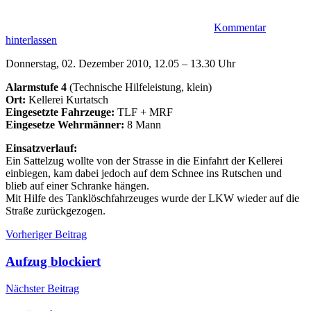
Kommentar
hinterlassen
Donnerstag, 02. Dezember 2010, 12.05 – 13.30 Uhr
Alarmstufe 4
(Technische Hilfeleistung, klein)
Ort:
Kellerei Kurtatsch
Eingesetzte Fahrzeuge:
TLF + MRF
Eingesetze Wehrmänner:
8 Mann
Einsatzverlauf:
Ein Sattelzug wollte von der Strasse in die Einfahrt der Kellerei
einbiegen, kam dabei jedoch auf dem Schnee ins Rutschen und
blieb auf einer Schranke hängen.
Mit Hilfe des Tanklöschfahrzeuges wurde der LKW wieder auf die
Straße zurückgezogen.
Beitragsnavigation
Einsätze
Einsatz
Vorheriger Beitrag
Kellerei
LKW
Schnee
Aufzug blockiert
Nächster Beitrag