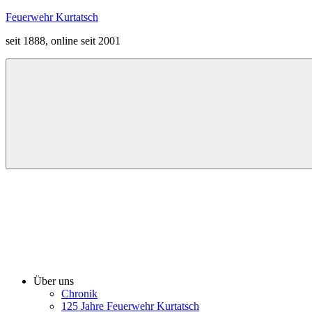
Zum
Feuerwehr Kurtatsch
Inhalt
seit 1888, online seit 2001
springen
Menü
Über uns
Chronik
125 Jahre Feuerwehr Kurtatsch