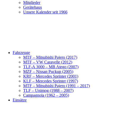
Mitglieder
Gerätehaus
Unsere Kalender seit 1966
Fahrzeuge
MTF – Mitsubishi Pajero (2017)
MTF – VW Caravelle (2012)
TLF-A 3000 – MB Atego (2007)
MZF – Nissan Puckup (2005)
KRF – Mercedes Sprinter (2001)
KLF – Mercedes Sprinter (1997)
MTF – Mitsubishi Pajero (1991 – 2017)
TLF – Unimog (1988 – 2007)
Campagnola (1962 – 2005)
Einsätze