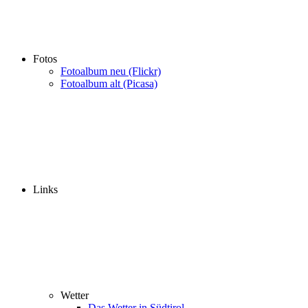
Fotos
Fotoalbum neu (Flickr)
Fotoalbum alt (Picasa)
Links
Wetter
Das Wetter in Südtirol