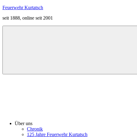
Zum
Feuerwehr Kurtatsch
Inhalt
seit 1888, online seit 2001
springen
Menü
Über uns
Chronik
125 Jahre Feuerwehr Kurtatsch