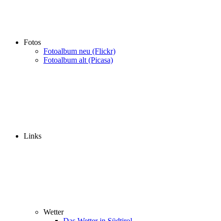
Fotos
Fotoalbum neu (Flickr)
Fotoalbum alt (Picasa)
Links
Wetter
Das Wetter in Südtirol