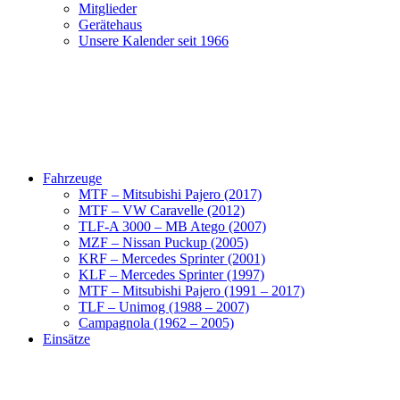
Mitglieder
Gerätehaus
Unsere Kalender seit 1966
Fahrzeuge
MTF – Mitsubishi Pajero (2017)
MTF – VW Caravelle (2012)
TLF-A 3000 – MB Atego (2007)
MZF – Nissan Puckup (2005)
KRF – Mercedes Sprinter (2001)
KLF – Mercedes Sprinter (1997)
MTF – Mitsubishi Pajero (1991 – 2017)
TLF – Unimog (1988 – 2007)
Campagnola (1962 – 2005)
Einsätze