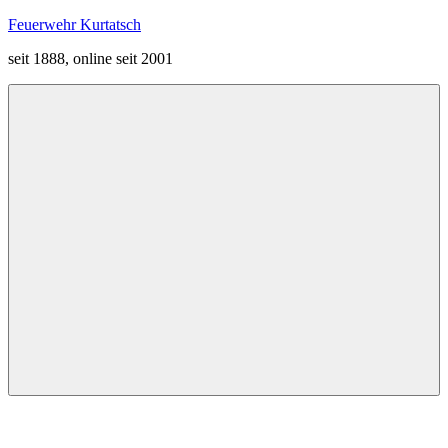
Zum
Feuerwehr Kurtatsch
Inhalt
seit 1888, online seit 2001
springen
Menü