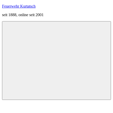
Zum
Feuerwehr Kurtatsch
Inhalt
seit 1888, online seit 2001
springen
Menü